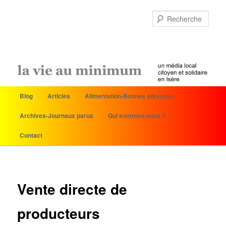
Rech
Menu
Blog
Articles
Alimentation-Bonnes adresses
Aller
principal
Archives-Journaux parus
Qui sommes-nous ?
au
Contact
contenu
principal
Vente directe de
producteurs