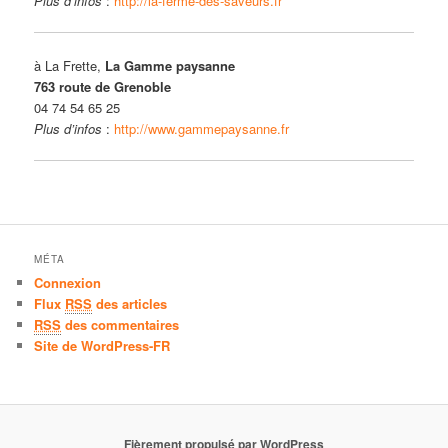
Plus d’infos
:
http://la-ferme-des-saveurs.fr
à La Frette,
La Gamme paysanne
763 route de Grenoble
04 74 54 65 25
Plus d’infos
:
http://www.gammepaysanne.fr
MÉTA
Connexion
Flux
RSS
des articles
RSS
des commentaires
Site de WordPress-FR
Fièrement propulsé par WordPress