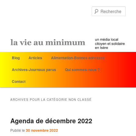
Rech
Menu
Blog
Articles
Alimentation-Bonnes adresses
Aller
Aller
principal
Archives-Journaux parus
Qui sommes-nous ?
au
au
Contact
contenu
contenu
principal
secondaire
ARCHIVES POUR LA CATÉGORIE
NON CLASSÉ
Agenda de décembre 2022
Publié le
30 novembre 2022