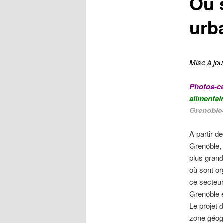
Où 
urb
Mise à jou
Photos-ca
alimentai
Grenoble
A partir 
Grenoble, 
plus gran
où sont or
ce secteur
Grenoble e
Le projet 
zone géogr