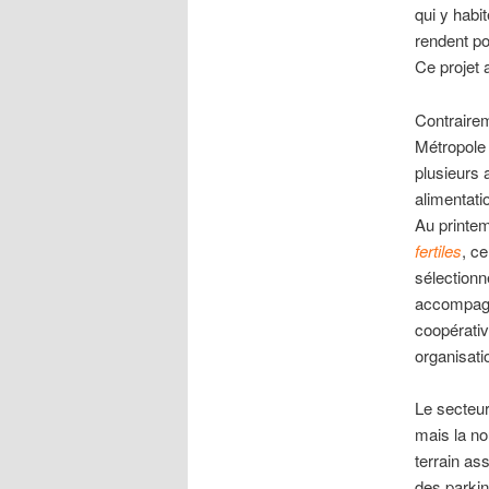
qui y habi
rendent po
Ce projet
Contraire
Métropole 
plusieurs 
alimentatio
Au printem
fertiles
, ce
sélectionn
accompagn
coopérativ
organisati
Le secteur
mais la no
terrain as
des parki