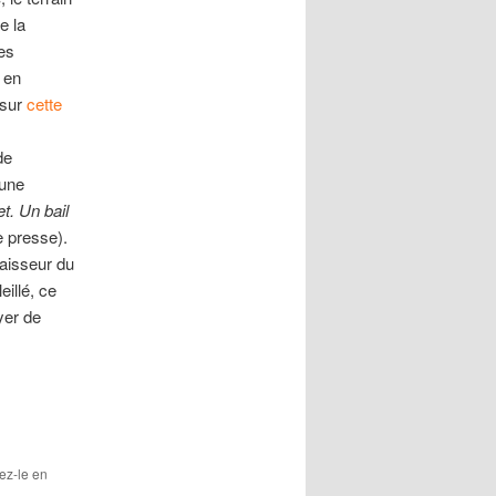
e la
es
 en
 sur
cette
de
’une
t. Un bail
 presse).
paisseur du
illé, ce
yer de
tez-le en