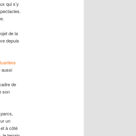
ux qui s’y
spectacles.
le.
ojet de la
tive depuis
uartiers
é aussi
cadre de
e son
 parcs,
ur un
et à côté
 le terrain