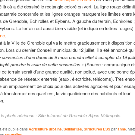
é là où a été dessiné le rectangle coloré en vert. La ligne rouge délimit
adastrale concernée et les lignes oranges marquent les limites entre l
e Grenoble, Echirolles et Eybens. A gauche du terrain, Echirolles ;
ybens. Le terrain est aussi bien visible (et indiqué en lettres rouges)
nne
.
ent à la Ville de Grenoble qui va le mettre gracieusement à disposition 
on. Lors du dernier Conseil municipal du 12 juillet, il a été annoncé qu
 convention d’une durée de 9 mois prendra effet à compter du 19 juille
dapté prendra la suite de cette convention
» (Source : communiqué de
e ce terrain serait d’une grande qualité, non pollué, avec une bonne é
 absence de réseaux enterrés (eaux, électricité, télécoms). Très ensole
re un emplacement de choix pour des activités agricoles et pour essa
 à transformer ces quartiers, la vie quotidienne des habitants et leur
on.
la photo aérienne : Site Internet de Grenoble-Alpes Métropole.
a été publié dans
Agriculture urbaine
,
Solidarités
,
Structures ESS
par
anne
. Met
son
permalien
.