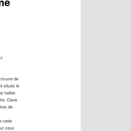
rme
et
commune de
t situés le
s halles
oire. Dans
ires de
e cette
our ceux