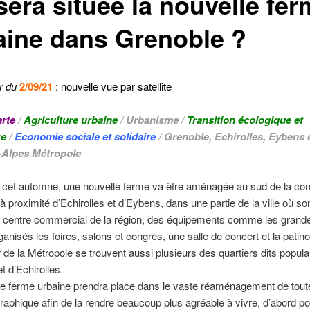
sera située la nouvelle fe
aine dans Grenoble ?
r du
2/09/21
: nouvelle vue par satellite
rte
/
Agriculture urbaine
/ Urbanisme /
Transition écologique et
re
/
Economie sociale et solidaire
/ Grenoble, Echirolles, Eybens 
-Alpes Métropole
de cet automne, une nouvelle ferme va être aménagée au sud de la 
à proximité d’Echirolles et d’Eybens, dans une partie de la ville où son
d centre commercial de la région, des équipements comme les grande
ganisés les foires, salons et congrès, une salle de concert et la patin
 de la Métropole se trouvent aussi plusieurs des quartiers dits popula
t d’Echirolles.
de ferme urbaine prendra place dans le vaste réaménagement de tout
aphique afin de la rendre beaucoup plus agréable à vivre, d’abord p