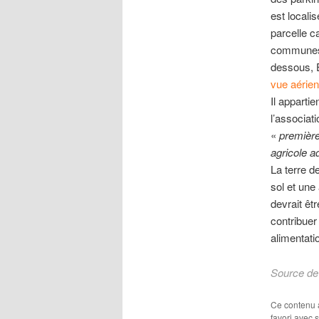
est localis
parcelle c
communes d
dessous, E
vue aérie
Il apparti
l’associati
«
première
agricole a
La terre d
sol et une
devrait êt
contribuer
alimentati
Source de 
Ce contenu 
favori avec 