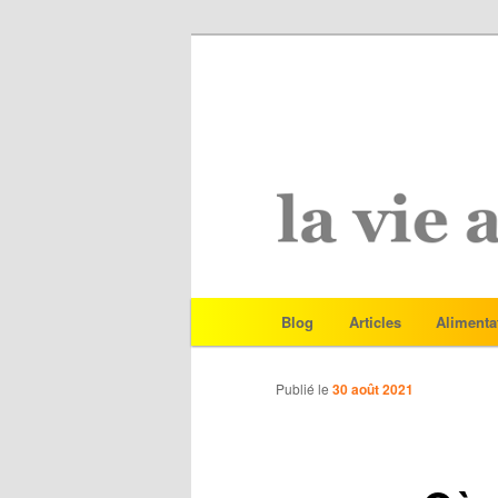
Menu
Blog
Articles
Alimenta
Aller
principal
au
Publié le
30 août 2021
contenu
principal