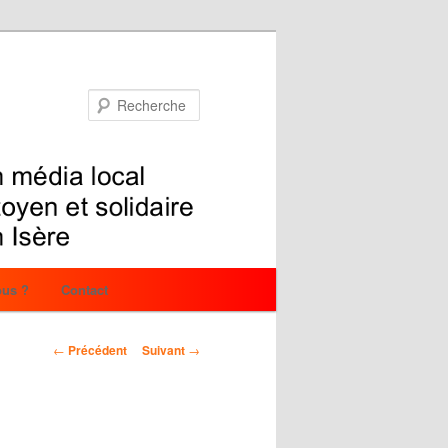
Recherche
us ?
Contact
Navigation
←
Précédent
Suivant
→
des
articles