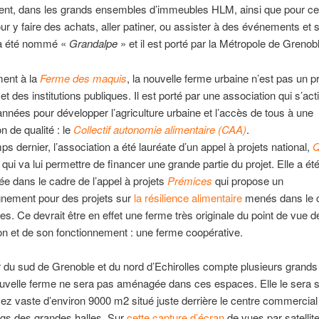
tent, dans les grands ensembles d’immeubles HLM, ainsi que pour ce
ur y faire des achats, aller patiner, ou assister à des événements et 
 a été nommé «
Grandalpe
» et il est porté par la Métropole de Grenob
ment à la
Ferme des maquis
, la nouvelle ferme urbaine n’est pas un pr
et des institutions publiques. Il est porté par une association qui s’ac
années pour développer l’agriculture urbaine et l’accès de tous à une
n de qualité : le
Collectif autonomie alimentaire (CAA)
.
ps dernier, l’association a été lauréate d’un appel à projets national,
Q
 qui va lui permettre de financer une grande partie du projet. Elle a ét
ée dans le cadre de l’appel à projets
Prémices
qui propose un
ement pour des projets sur
la résilience alimentaire
menés dans le 
es. Ce devrait être en effet une ferme très originale du point de vue d
on et de son fonctionnement : une ferme coopérative.
 du sud de Grenoble et du nord d’Echirolles compte plusieurs grands
uvelle ferme ne sera pas aménagée dans ces espaces. Elle le sera s
sez vaste d’environ 9000 m2 situé juste derrière le centre commercial 
ngs des grandes halles. Sur
cette capture d’écran
de vues par satellite,