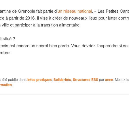
antine de Grenoble fait partie d’
un réseau national
, « Les Petites Cant
ce à partir de 2016. Il vise à créer de nouveaux lieux pour lutter contr
 ville et participer à la transition alimentaire.
l situé ?
précis est encore un secret bien gardé. Vous devriez l’apprendre si v
embre.
a été publié dans
Infos pratiques
,
Solidarités
,
Structures ESS
par
anne
. Mettez-l
rmalien
.