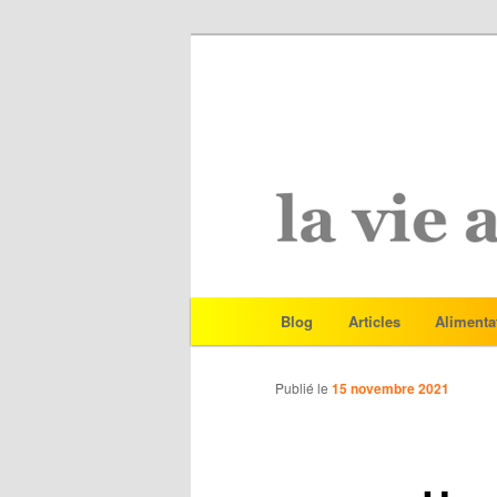
Menu
Blog
Articles
Alimenta
Aller
principal
au
Publié le
15 novembre 2021
contenu
principal