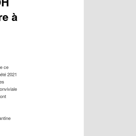
DH
re à
de ce
’été 2021
les
onviviale
sont
antine