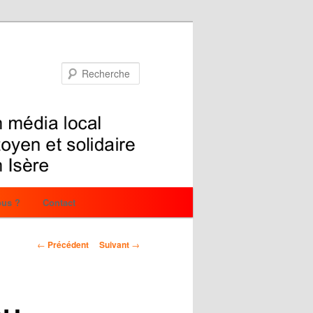
Recherche
us ?
Contact
Navigation
←
Précédent
Suivant
→
des
articles