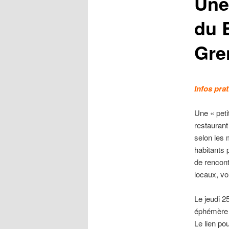
Une
du 
Gre
Infos pra
Une « peti
restaurant
selon les 
habitants 
de rencont
locaux, voi
Le jeudi 2
éphémère »
Le lien pou