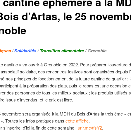
 cantine éphémère à la M
Bois d’Artas, le 25 novemb
noble
tiques
/
Solidarités
/
Transition alimentaire
/ Grenoble
te cantine » va ouvrir à Grenoble en 2022. Pour préparer l’ouverture 
 associatif solidaire, des rencontres festives sont organisées depuis l
mêmes principes de fonctionnement de la future cantine de quartier : 
participent à la préparation des plats, puis le repas est une occasion c
rer des personnes de tous les milieux sociaux ; les produits utilisés 
re issus d’invendus, et le prix est libre.
5 novembre sera organisée à la MDH du Bois d’Artas la troisième « c
. Toutes les infos pratiques dans
cette affiche
.
r s’inscrire, d’ici la fin de cette semaine :
urlr.me/tfsY2
.