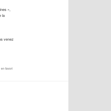
ines »,
e la
ous venez
e en favori