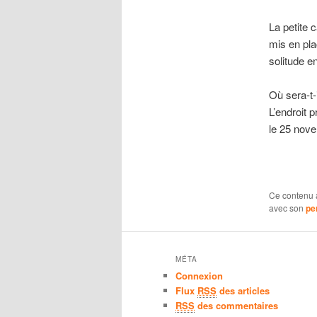
La petite c
mis en pla
solitude en
Où sera-t-i
L’endroit 
le 25 nov
Ce contenu 
avec son
pe
MÉTA
Connexion
Flux
RSS
des articles
RSS
des commentaires