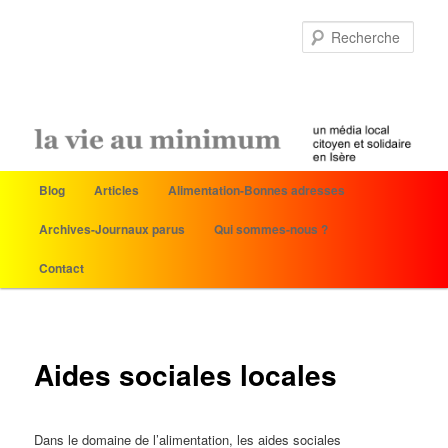
Rech
Menu
Blog
Articles
Alimentation-Bonnes adresses
Aller
principal
Archives-Journaux parus
Qui sommes-nous ?
au
Contact
contenu
principal
Aides sociales locales
Dans le domaine de l’alimentation, les aides sociales