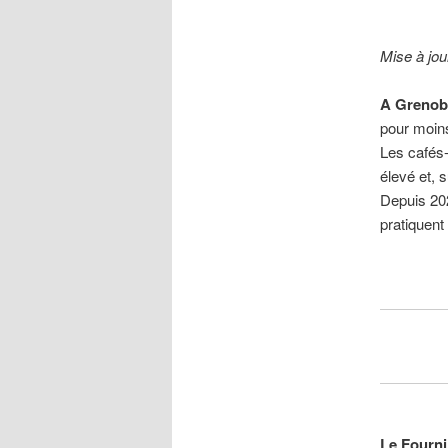
Mise à jou
A Grenobl
pour moins
Les cafés-
élevé et, 
Depuis 202
pratiquent 
Le Fournil