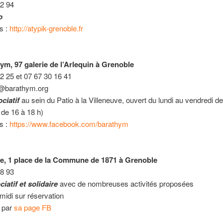
12 94
o
os :
http://atypik-grenoble.fr
ym, 97 galerie de l’Arlequin à Grenoble
2 25 et 07 67 30 16 41
@barathym.org
ciatif
au sein du Patio à la Villeneuve, ouvert du lundi au vendredi de
i de 16 à 18 h)
os :
https://www.facebook.com/barathym
e, 1 place de la Commune de 1871 à Grenoble
08 93
iatif et solidaire
avec de nombreuses activités proposées
idi sur réservation
r par
sa page FB