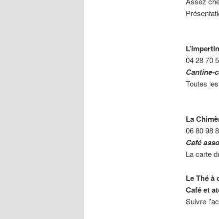
Assez cher
Présentati
L’imperti
04 28 70 
Cantine-c
Toutes les
La Chimèr
06 80 98 
Café assoc
La carte d
Le Thé à 
Café et at
Suivre l’ac