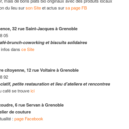
, mais de bons plats bio originaux avec des produits locaux
on du lieu sur
son Site
et actus sur
sa page FB
nence, 32 rue Saint-Jacques à Grenoble
58 05
afé-brunch-coworking et biscuits solidaires
 infos dans
ce Site
e citoyenne, 12 rue Voltaire à Grenoble
88 92
iatif, petite restauration et lieu d’ateliers et rencontres
u café se trouve
ici
coudre, 6 rue Servan à Grenoble
elier de couture
tualité :
page Facebook