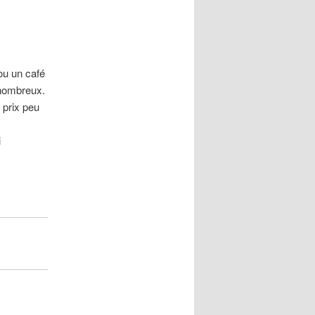
ou un café
 nombreux.
 prix peu
i