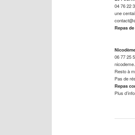
04 76 22 
une centai
contact@as
Repas de 
Nicodème,
06 77 25 5
nicodeme.
Resto à mi
Pas de rés
Repas com
Plus d’inf