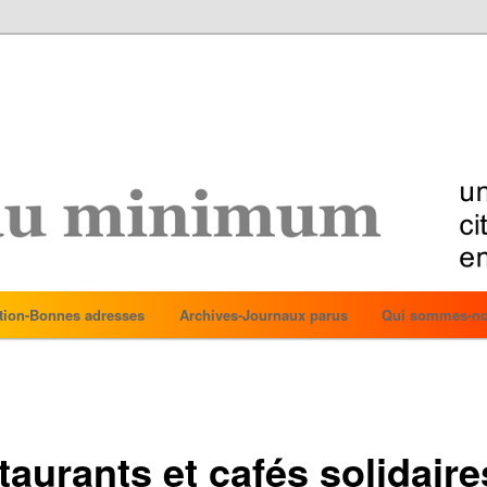
tion-Bonnes adresses
Archives-Journaux parus
Qui sommes-no
taurants et cafés solidaire