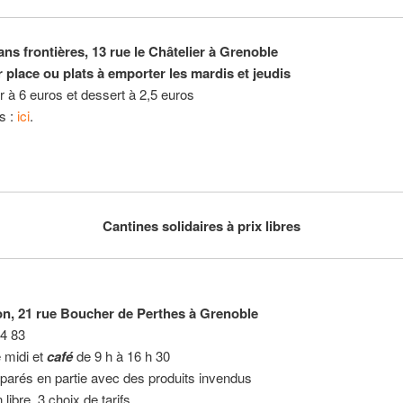
ans frontières, 13 rue le Châtelier à Grenoble
 place ou plats à emporter les mardis et jeudis
ur à 6 euros et dessert à 2,5 euros
os :
ici
.
Cantines solidaires à prix libres
on, 21 rue Boucher de Perthes à Grenoble
84 83
 midi et
café
de 9 h à 16 h 30
parés en partie avec des produits invendus
n libre, 3 choix de tarifs