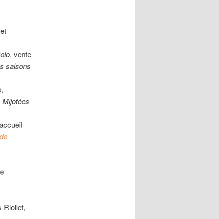
(et
Colo
, vente
s saisons
e,
 Mijotées
 accueil
 de
re
-Riollet,