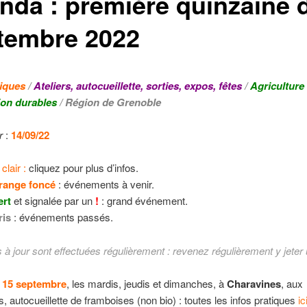
nda : première quinzaine 
tembre 2022
tiques
/
Ateliers, autocueillette, sorties, expos, fêtes
/
Agriculture 
ion durables
/ Région de Grenoble
r
:
14/09/22
clair :
cliquez pour plus d’infos.
range foncé
: événements à venir.
ert
et signalée par un
!
: grand événement.
ris
: événements passés.
à jour sont effectuées régulièrement : revenez régulièrement y jeter u
 15 septembre
, les mardis, jeudis et dimanches, à
Charavines
, aux
s, autocueillette de framboises (non bio) : toutes les infos pratiques
ic