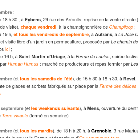
tembre
:
à 18 h 30 , à
Eybens
, 29 rue des Arraults, reprise de la vente directe 
 de visite),
chaque vendredi
, à la champignonnière de
Champiloop
;
à 19 h,
et
tous les vendredis de septembre
, à
Autrans
, à
La Jolie 
 et visite libre d’un jardin en permaculture, proposée par
Le chemin de
fos
ici
;
de 16 h, à
Saint-Martin-d’Uriage
, à la
Ferme de Loutas
, soirée festiv
 par
Human Humus
: marché de producteurs et repas fermier par
Les
tembre
(et
tous les samedis de l’été
), de 15 h 30 à 18 h 30, à
Revel
,
ente de glaces et sorbets fabriqués sur place par la
Ferme des délices
e
4 septembre
(et
les weekends suivants
), à
Mens
, ouverture du cent
e
Terre vivante
(fermé en semaine)
tembre
(et
tous les mardis
), de 18 h à 20 h, à
Grenoble
, 3 rue Marius
e de la nouvelle Ferme pédagogique d’
En vert et avec tous