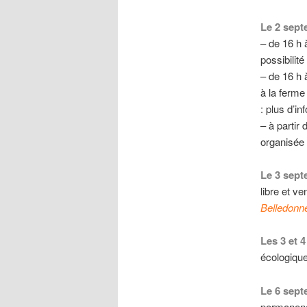
Le 2 sep
– de 16 h 
possibilité
– de 16 h 
à la ferme
: plus d’in
– à partir 
organisée
Le 3 sep
libre et v
Belledonn
Les 3 et 
écologiqu
Le 6 sep
permanenc