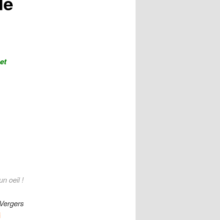
de
et
n oeil !
Vergers
i