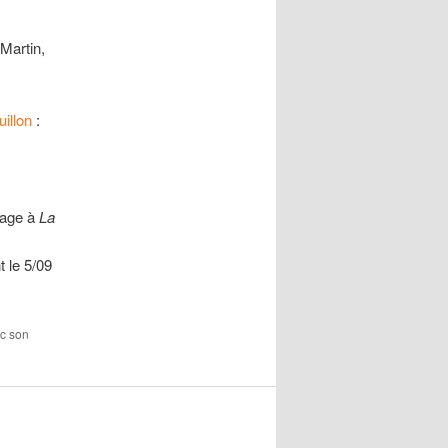
Martin,
illon
:
llage à
La
t le 5/09
ec son