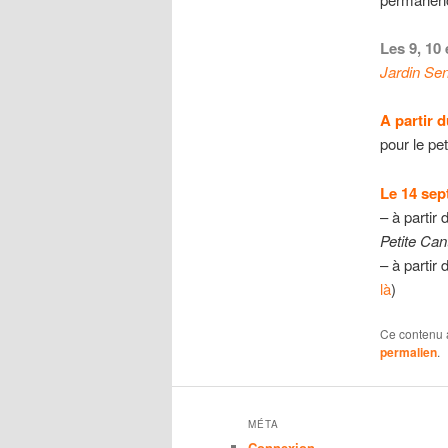
Les 9, 10
Jardin Sen
A partir 
pour le pe
Le 14 se
– à partir 
Petite Can
– à partir 
là
)
Ce contenu 
permalien
.
MÉTA
Connexion