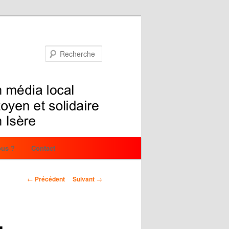
Recherche
us ?
Contact
Navigation
←
Précédent
Suivant
→
des
articles