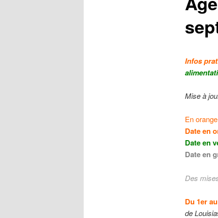
Age
sep
Infos pra
alimentat
Mise à jou
En orange 
Date en o
Date en v
Date en g
Des mises 
Du 1er au
de Louisia