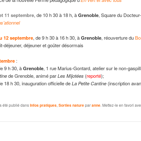
 et 11 septembr
e
, de 10 h 30 à 18 h, à
Grenoble
, Square du Docteur-
s’ationnel
du 12 septembre
, de 9 h 30 à 16 h 30, à
Grenoble
, réouverture du
Bou
tit-déjeuner, déjeuner et goûter désormais
ptembre
:
de 9 h 30, à
Grenoble
, 1 rue Marius-Gontard, atelier sur le non-gaspi
tine
de Grenoble, animé par
Les Mijotées
(
reporté
);
de 18 h 30, inauguration officielle de
La Petite Cantine
(inscription avan
a été publié dans
Infos pratiques
,
Sorties nature
par
anne
. Mettez-le en favori av