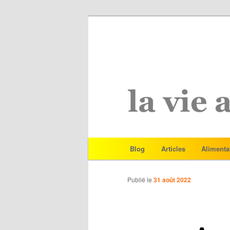
Menu
Blog
Articles
Alimenta
Aller
principal
au
Publié le
31 août 2022
contenu
principal