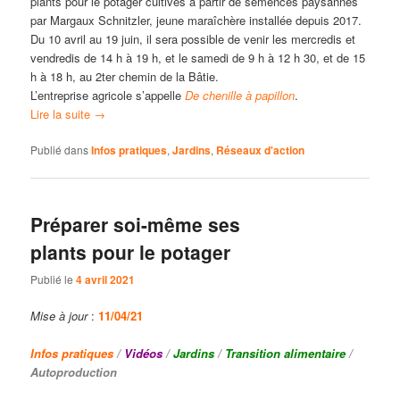
plants pour le potager cultivés à partir de semences paysannes
par Margaux Schnitzler, jeune maraîchère installée depuis 2017.
Du 10 avril au 19 juin, il sera possible de venir les mercredis et
vendredis de 14 h à 19 h, et le samedi de 9 h à 12 h 30, et de 15
h à 18 h, au 2ter chemin de la Bâtie.
L’entreprise agricole s’appelle
De chenille à papillon
.
Lire la suite
→
Publié dans
Infos pratiques
,
Jardins
,
Réseaux d'action
Préparer soi-même ses
plants pour le potager
Publié le
4 avril 2021
Mise à jour
:
11/04/21
Infos pratiques
/
Vidéos
/
Jardins
/
Transition alimentaire
/
Autoproduction