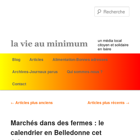
Rech
Menu
Blog
Articles
Alimentation-Bonnes adresses
Aller
Aller
principal
Archives-Journaux parus
Qui sommes-nous ?
au
au
Contact
contenu
contenu
principal
secondaire
Navigation
←
Articles plus anciens
Articles plus récents
→
des
articles
Marchés dans des fermes : le
calendrier en Belledonne cet